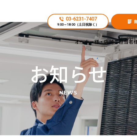
03-6231-7407
9:00～18:00（土日祝除く）
施工実績
オーナー様・店舗ご担当者
よくあるご質問
お知らせ
工事の流れ
お知らせ
NEWS
エアコン工事.NETについて
できますか？