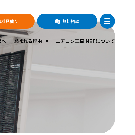
無料相談
無料見積り
様へ
選ばれる理由
エアコン工事.NETについて
ALL IN ONEサービス
品質にこだわった施工
メンテナンス・サポート体制