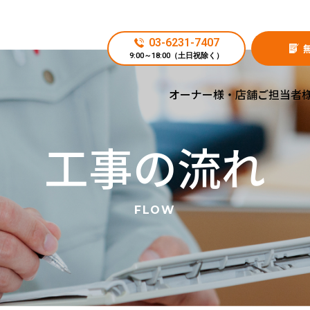
03-6231-7407
9:00～18:00（土日祝除く）
施工実績
オーナー様・店舗ご担当者
よくあるご質問
工事の流れ
工事の流れ
お知らせ
FLOW
エアコン工事.NETについて